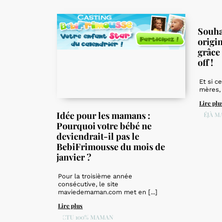
Souha
origi
grâce
off !
Et si c
mères, 
Lire plu
Idée pour les mamans :
DÉJÀ M
Pourquoi votre bébé ne
deviendrait-il pas le
BebiFrimousse du mois de
janvier ?
Pour la troisième année
consécutive, le site
maviedemaman.com met en [...]
Lire plus
ACTU 100% MAMAN