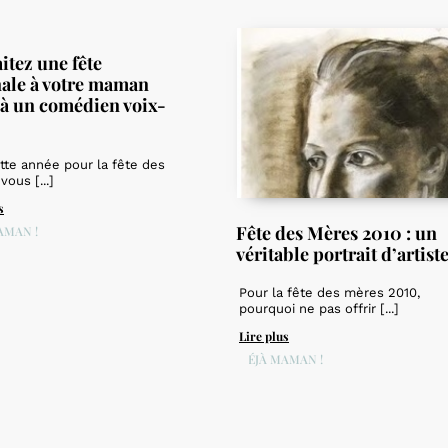
itez une fête
nale à votre maman
 à un comédien voix-
ette année pour la fête des
vous [...]
s
Fête des Mères 2010 : un
AMAN !
véritable portrait d’artist
Pour la fête des mères 2010,
pourquoi ne pas offrir [...]
Lire plus
DÉJÀ MAMAN !