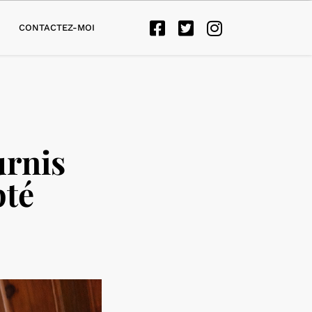
CONTACTEZ-MOI
urnis
pté