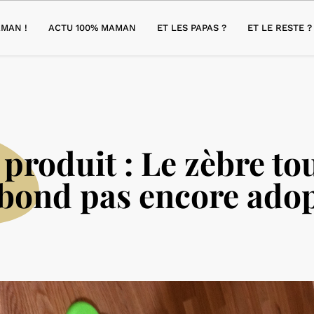
MAN !
ACTU 100% MAMAN
ET LES PAPAS ?
ET LE RESTE ?
 produit : Le zèbre to
bond pas encore ado