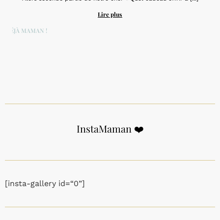
Lire plus
DÉJÀ MAMAN !
InstaMaman ❤️
[insta-gallery id=“0”]