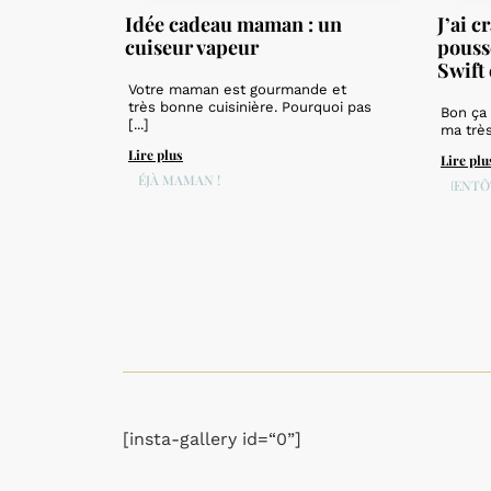
Idée cadeau maman : un
J’ai c
cuiseur vapeur
pouss
Swift
Votre maman est gourmande et
très bonne cuisinière. Pourquoi pas
Bon ça 
[...]
ma très 
Lire plus
Lire plu
DÉJÀ MAMAN !
BIENTÔ
[insta-gallery id=“0”]