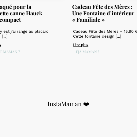
raqué pour la
Cadeau Fête des Mères :
ette canne Hauck
Une Fontaine d’intérieur
 compact
« Familiale »
y est j’ai rangé au placard
Cadeau Fête des Mères – 15,90 
[...]
Cette fontaine design [...]
s
Lire plus
T MAMAN ?
DÉJÀ MAMAN !
InstaMaman ❤️