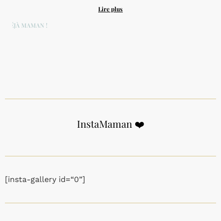
Lire plus
DÉJÀ MAMAN !
InstaMaman ❤️
[insta-gallery id=“0”]