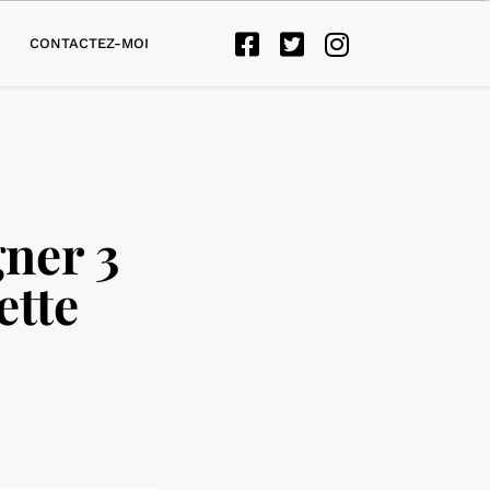
CONTACTEZ-MOI
gner 3
tte