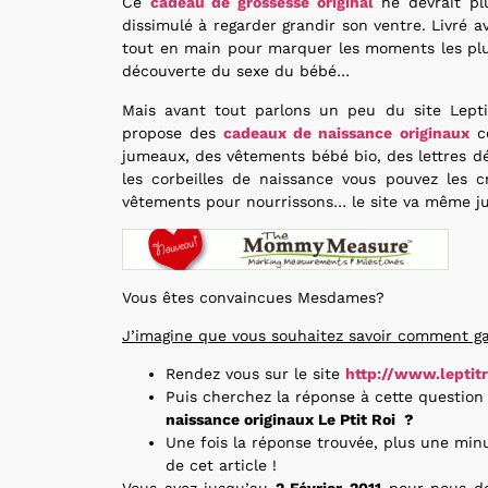
Ce
cadeau de grossesse original
ne devrait pl
dissimulé à regarder grandir son ventre. Livré 
tout en main pour marquer les moments les plu
découverte du sexe du bébé…
Mais avant tout parlons un peu du site Leptit
propose des
cadeaux de naissance originaux
co
jumeaux, des vêtements bébé bio, des lettres d
les corbeilles de naissance vous pouvez les 
vêtements pour nourrissons… le site va même jusq
Vous êtes convaincues Mesdames?
J’imagine que vous souhaitez savoir comment g
Rendez vous sur le site
http://www.leptit
Puis cherchez la réponse à cette questio
naissance originaux Le Ptit Roi ?
Une fois la réponse trouvée, plus une min
de cet article !