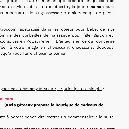
us quitter la future maman qui prendra un plaisir non
avec un stylo et des cœurs adhésifs, la jeune maman aura
s importants de sa grossesse : premiers coups de pieds,
roi.com, spécialisé dans les objets pour bébé, ce site
mme des corbeilles de naissance pour fille, garçon et
écoratives en Polystyrène… D’ailleurs en ce qui concerne
créer à votre image en choisissant chaussons, doudous,
u’à vous faire choisir le panier !
agner ces 3 Mommy Measure, le principe est simple
:
roi.com
n :
Quels gâteaux propose la boutique de cadeaux de
ute à perdre venez vite mettre un commentaire à la suite