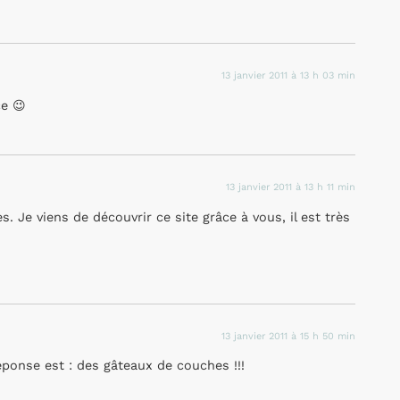
13 janvier 2011 à 13 h 03 min
ce 😉
13 janvier 2011 à 13 h 11 min
 Je viens de découvrir ce site grâce à vous, il est très
13 janvier 2011 à 15 h 50 min
réponse est : des gâteaux de couches !!!