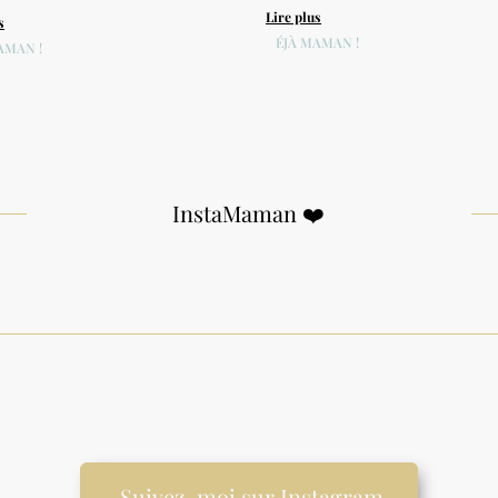
Lire plus
s
DÉJÀ MAMAN !
AMAN !
InstaMaman ❤️
Suivez-moi sur Instagram