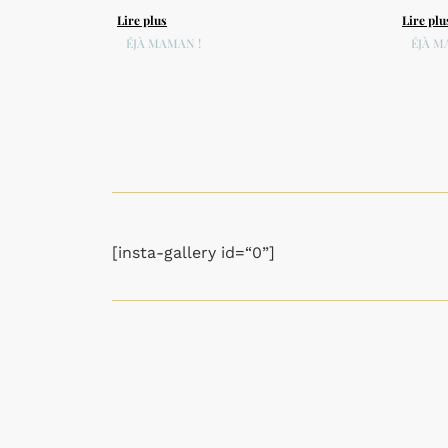
Lire plus
Lire plu
DÉJÀ MAMAN !
DÉJÀ M
[insta-gallery id=“0”]